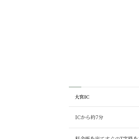
大宮IC
ICから約7分
料金所を出てすぐのT字路を