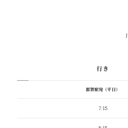
行き
都賀駅発（平日）
7:15
8:15