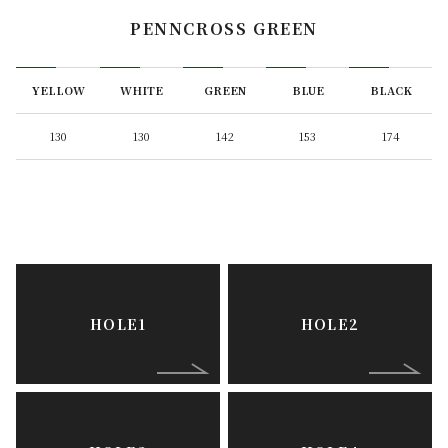
PENNCROSS GREEN
YELLOW
WHITE
GREEN
BLUE
BLACK
130
130
142
153
174
HOLE1
HOLE2