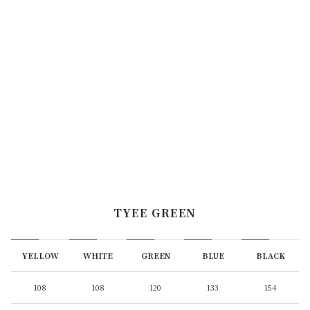
TYEE GREEN
YELLOW
WHITE
GREEN
BLUE
BLACK
108
108
120
133
154